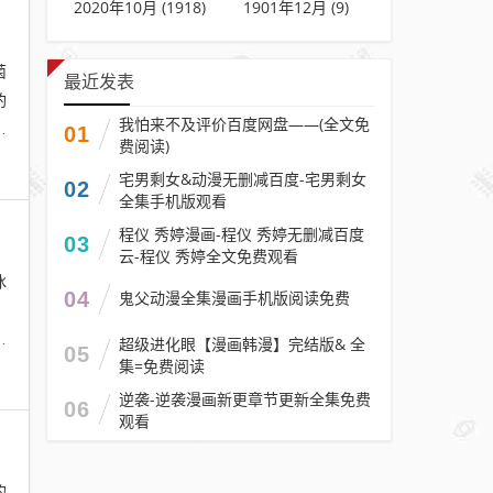
2020年10月 (1918)
1901年12月 (9)
菌
最近发表
酌
我怕来不及评价百度网盘——(全文免
释
01
费阅读)
宅男剩女&动漫无删减百度-宅男剩女
02
全集手机版观看
程仪 秀婷漫画-程仪 秀婷无删减百度
03
云-程仪 秀婷全文免费观看
冰
04
鬼父动漫全集漫画手机版阅读免费
，
减
超级进化眼【漫画韩漫】完结版& 全
05
集=免费阅读
逆袭-逆袭漫画新更章节更新全集免费
06
观看
的