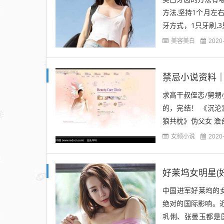
方法,坚持1个月左
牙方式，1只牙刷,
牙根跟牙缝的结石的确
美容美白
2020
禁忌小说资料
求高干叔侄恋/舅甥
的，完结！ 《沉
狼共枕》伪父女 澹
甥 叔侄《丁》《锦荷
女频小说
2020
好莱坞女明星(
中国进军好莱坞的
绝对的国际影响。
巩俐、张曼玉都是