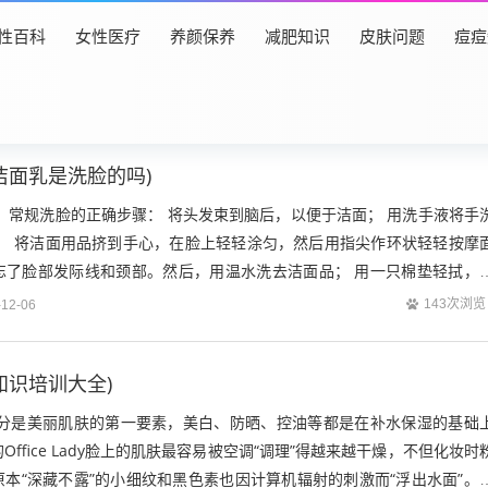
性百科
女性医疗
养颜保养
减肥知识
皮肤问题
痘痘
洁面乳是洗脸的吗)
 常规洗脸的正确步骤： 将头发束到脑后，以便于洁面； 用洗手液将手
脸； 将洁面用品挤到手心，在脸上轻轻涂匀，然后用指尖作环状轻轻按摩
忘了脸部发际线和颈部。然后，用温水洗去洁面品； 用一只棉垫轻拭，
部位； 用手拍打式涂抹保湿霜。...
143次浏览
-12-06
知识培训大全)
水分是美丽肌肤的第一要素，美白、防晒、控油等都是在补水保湿的基础
ffice Lady脸上的肌肤最容易被空调“调理”得越来越干燥，不但化妆时
本“深藏不露”的小细纹和黑色素也因计算机辐射的刺激而“浮出水面”。