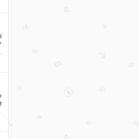
很
了
但
办
要
a