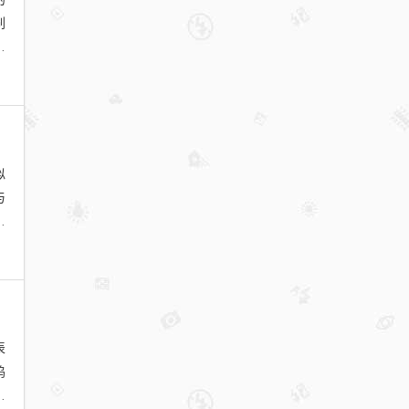
刷
对
似
与
舅
表
坞
另