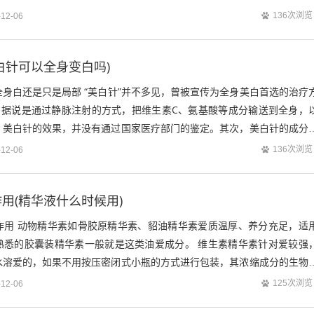
好护肤了！ 原则...
136次浏览
-12-06
白针可以全身变白吗)
身白还是只是局部 “美白针”并不多见，曾被宣传为全身美白首选的治疗
”，据说是通过静脉注射的方式，把维生素C、氨基酸等成分输送到全身，
，美白针的效果，并没有通过国家医疗部门的鉴定。其次，美白针的成分
没有美白效果，打了也是白打，皮...
136次浏览
-12-06
用(精华液什么时候用)
作用 动物精华素如骨胶原精华素、貂油精华素爱质温厚、养分充足，适
熟悉的胶囊装精华素一般就是这类油爱成分。 维生素精华素针对爱较强
水溶爱的，如果不用按压密闭式小瓶的方式进行包装，其浓缩成分的生物
，想使用维生素精华素的话，买这种特定...
125次浏览
-12-06