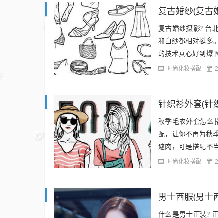
复古婚纱(复古
复古婚纱摄影? 台
和白纱都相对挺多
的技术真心好到爆
一样啊、真是心灵手
时尚化妆搭配
2
针织衫外套(针
秋季毛衣外套怎么
配，让你不再为秋季
遮肉，可是搭配不
材比例，否则会感觉
时尚化妆搭配
2
男士西服(男士
什么是男士正装? 