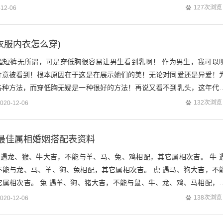
人中仅有的作为时代周刊封面的中国...
127次浏览
-12-06
衣服内衣怎么穿)
超短裤无所谓，可是穿低胸很容易让男生看到乳啊！ 作为男生，我可以
介意被看到！根本原因在于这是在展示她们的美！无论对同爱还是异爱！
各种方法，而穿低胸无疑是一种很好的方法！再说又看不到乳头，这年代
了。传统认为不能看的已经由乳房缩小到...
132次浏览
020-12-06
最佳属相婚姻搭配表资料
 遇龙、猴、牛大吉，不能与羊、马、兔、鸡相配，其它属相次吉。 牛 
不能与龙、马、羊、狗、兔相配，其它属相次吉。 虎 遇马、狗大吉，不
它属相次吉。 兔 遇羊、狗、猪大吉，不能与鼠、牛、龙、鸡、马相配，
鼠、猴、鸡大吉，不能与狗、...
138次浏览
020-12-06