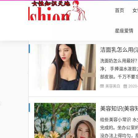
首页
女
首页
您现在的位置：
2020年12月6日
星座爱情
洁面乳怎么用(
洗面奶怎么用最好？
净； 手捧温水泼
部皮肤。千万不要
去颈部和面部遗漏的
美容美白
2020
美容知识(美容
给些美容小常识 
完成的。坐办公室的O
没办法上得均匀，原