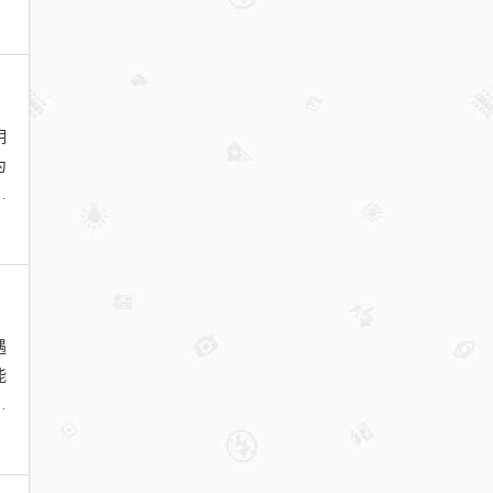
明
为
乳
遇
能
其