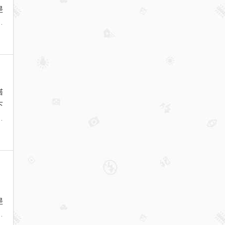
是
：
搭
下
拼
、
是
肤