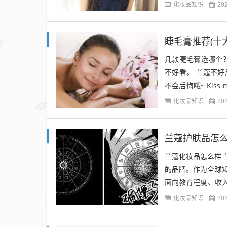
的步骤? 护肤基本步
化妆品知识
20
睫毛膏推荐(十
几款睫毛膏选哪个
不好看。 兰蔻不好
不会后悔哦~ Ki
是不是特别好卸掉，
化妆品知识
20
兰蔻护肤品怎么
兰蔻化妆品怎么样 兰蔻
的品牌。作为全球
面向教育程度、收入水
n凭借着对香水...
化妆品知识
20