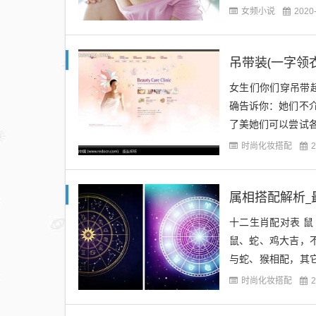
外，巩俐和王菲是华
女频小说
2020
吊带装(一字领
女生们你们穿吊带
确告诉你：她们不
了美她们可以尝试
房都已经是可以看的
时尚化妆搭配
2
属相搭配解析_
十二生肖配对表 鼠
鼠、蛇、鸡大吉，
与蛇、猴相配，其
它属相次吉。 龙 遇
时尚化妆搭配
2