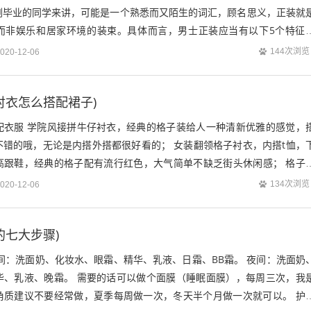
刚毕业的同学来讲，可能是一个熟悉而又陌生的词汇，顾名思义，正装就
而非娱乐和居家环境的装束。具体而言，男士正装应当有以下5个特征
原则是在国外经典商务礼仪规范中被...
144次浏览
020-12-06
衬衣怎么搭配裙子)
配衣服 学院风接拼牛仔衬衣，经典的格子装给人一种清新优雅的感觉，
不错的哦，无论是内搭外搭都很好看的； 女装翻领格子衬衣，内搭t恤，
高跟鞋，经典的格子配有流行红色，大气简单不缺乏街头休闲感； 格子
的雪纺别具一格，下面搭配上宽松休闲...
134次浏览
020-12-06
的七大步骤)
间：洗面奶、化妆水、眼霜、精华、乳液、日霜、BB霜。 夜间：洗面奶
华、乳液、晚霜。 需要的话可以做个面膜（睡眠面膜），每周三次，我
角质建议不要经常做，夏季每周做一次，冬天半个月做一次就可以。 护