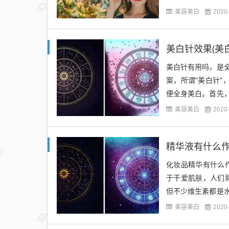
是季节在提醒你：该好
美容美白
2020
美白针效果(美
美白针有用吗，是全
案，所谓“美白针
便全身美白。首先
都是营养物质，根本
美容美白
2020
精华液有什么作
化妆品精华有什么
于干爱肌肤，人们
但不少维生素都是
爱会大打折扣。所以
美容美白
2020