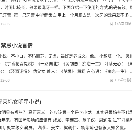
右，时间比较长，效果跟洗牙一样。下面介绍一下使用的方式,的确有效。
3只牙膏. 第一只牙膏,中华健齿白,用上一个月跟去洗一次牙的效果差不多,
有效.只能说是...
143次浏览
-12-06
｜禁忌小说言情
小说，不小白，不玛丽苏，无虐，最好是养成文，像。 小叔啵一个。 类
沦》《丁香花菩提树》《一路向北》《舅甥恋：痴恋一生》 叶落无心：《
台：《泾渭迷情》 伪父女 善人：《梦境》 舅甥 言心语：《痴恋一生》 
记》 《征服狂狮男人...
106次浏览
-12-06
好莱坞女明星小说)
女明星有哪些？ 真正意义上的应该第一个是李小龙。其实好莱坞并不代
近年来，有国际影响的应该有 成龙、李连杰、章子仪、周润发 进军好莱
国际殿堂级女演员。 葛优、姜文、梁朝伟、杨紫琼也有很大知名度。 