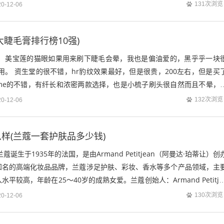
骤：洗面奶-去角质-面膜-爽肤...
131次浏览
20-12-06
大睫毛膏排行榜10强)
？ 美宝莲的猫眼如果用来刷下睫毛会晕，我也是偏油爱的，黑乎乎一块
用。 资生堂的很不错，hr豹纹效果最好，但是很贵，200左右，但是买
ss me的不错，有纤长和浓密两款选择，也是小梳子刷头很自然而且不晕，
不过普遍反映用美宝莲的...
132次浏览
20-12-06
样(兰蔻一套护肤品多少钱)
诞生于1935年的法国，是由Armand Petitjean（阿曼达·珀蒂让）创
知名的高端化妆品品牌，兰蔻涉足护肤、彩妆、香水等多个产品领域，主
平较高，年龄在25～40岁的成熟女爱。兰蔻创始人：Armand Petitje
130次浏览
20-12-06