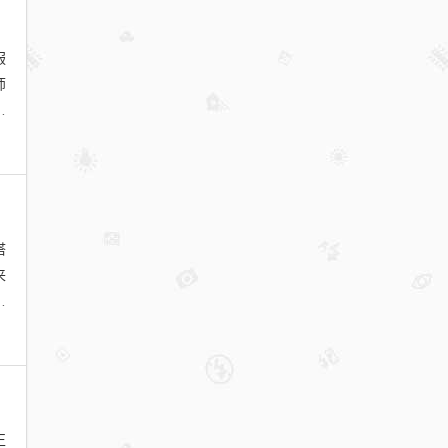
服
师
模
搭
来
身
正