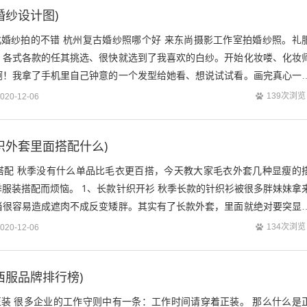
婚纱设计图)
北婚纱拍的不错 杭州复古婚纱照哪个好 来东尚摄影工作室拍婚纱照。礼
。各式各款的任其挑选、很快就选到了我喜欢的白纱。开始化妆喽、化妆
啊！我拿了手机里自己钟意的一个发型给她看、想说试试看。画完真心一
巧、不得不赞！摄影师的发型非常的...
139次浏览
020-12-06
织外套里面搭配什么)
搭配 秋季没有什么单品比毛衣更百搭，今天教大家毛衣外套几种显瘦的
服装搭配而烦恼。 1、长款针织开衫 秋季长款的针织衫被很多胖妹妹拿
当很容易造成遮肉不成反变矮胖。其实有了长款外套，里面就绝对要突显
上下半身一样长，再穿高跟鞋也不能...
134次浏览
020-12-06
西服品牌排行榜)
正装 很多企业的工作守则中有一条：工作时间请穿着正装。 那么什么是