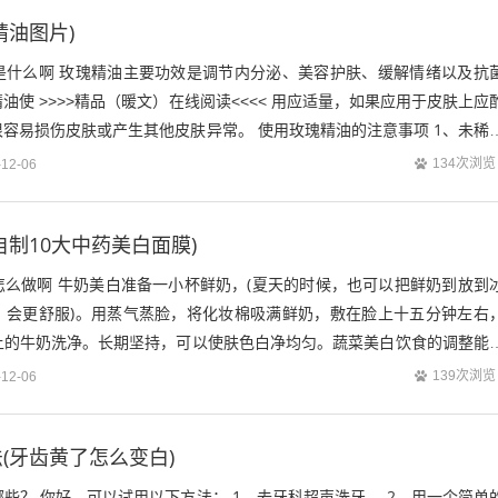
精油图片)
是什么啊 玫瑰精油主要功效是调节内分泌、美容护肤、缓解情绪以及抗
油使 ˃˃˃˃精品（暖文）在线阅读˂˂˂˂ 用应适量，如果应用于皮肤上应
容易损伤皮肤或产生其他皮肤异常。 使用玫瑰精油的注意事项 1、未稀
。 2、孕妇、癫痫病...
134次浏览
-12-06
自制10大中药美白面膜)
怎么做啊 牛奶美白准备一小杯鲜奶，(夏天的时候，也可以把鲜奶到放到
，会更舒服)。用蒸气蒸脸，将化妆棉吸满鲜奶，敷在脸上十五分钟左右
上的牛奶洗净。长期坚持，可以使肤色白净均匀。蔬菜美白饮食的调整能
助于黑皮肤变白，将青椒、大白瓜、四...
139次浏览
-12-06
(牙齿黄了怎么变白)
些？ 你好，可以试用以下方法： 1、去牙科超声洗牙。 2、用一个简单