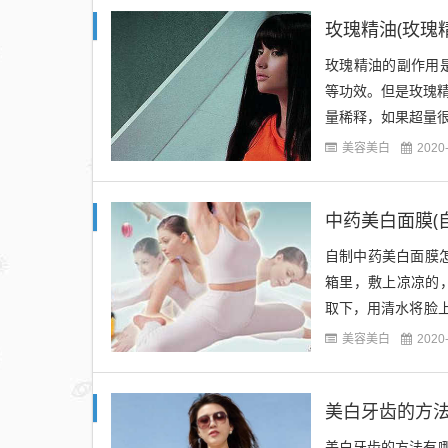
玫瑰精油(玫瑰
玫瑰精油的副作用
等功效。但是玫瑰精
量稀释，如果超量很
精油不宜直接接触肌肤
美容美白
2020
中药美白面膜(
自制中药美白面膜
箱里，敷上凉凉的
取下，用清水将脸
少黑色素的合成，有
美容美白
2020
美白牙齿的方法
美白牙齿的方法有哪