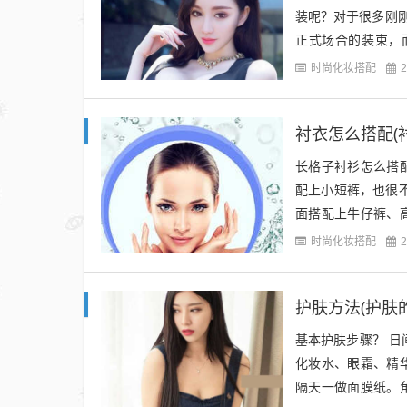
装呢？对于很多刚
正式场合的装束，
1、三色原则 三色
时尚化妆搭配
2
衬衣怎么搭配(
长格子衬衫怎么搭
配上小短裤，也很
面搭配上牛仔裤、
雪纺衬衣，配上柔和
时尚化妆搭配
2
护肤方法(护肤
基本护肤步骤？ 日
化妆水、眼霜、精
隔天一做面膜纸。